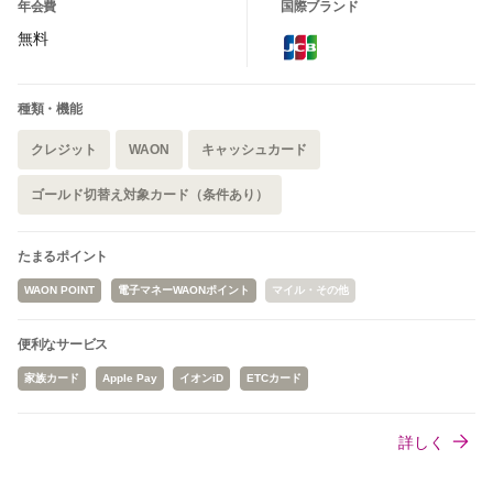
年会費
国際ブランド
無料
種類・機能
クレジット
WAON
キャッシュカード
ゴールド切替え対象カード（条件あり）
たまるポイント
WAON POINT
電子マネーWAONポイント
マイル・その他
便利なサービス
家族カード
Apple Pay
イオンiD
ETCカード
詳しく